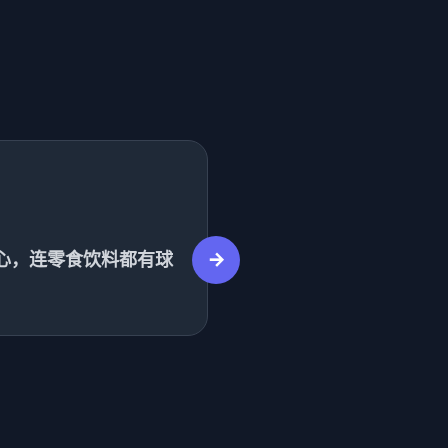
翟悠雅
心，连零食饮料都有球
体育周边的性价比太
友🎁