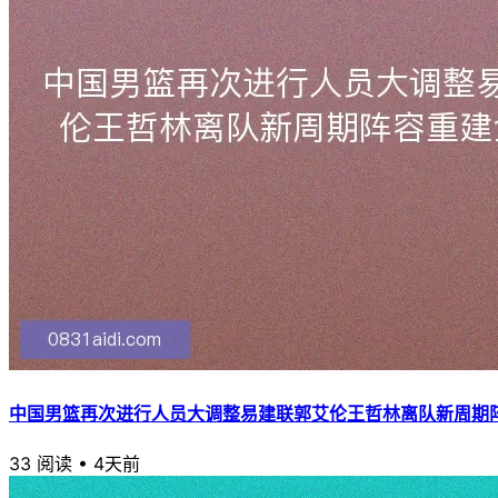
中国男篮再次进行人员大调整易建联郭艾伦王哲林离队新周期
33 阅读
•
4天前